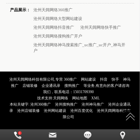
产品展示：
沧州天阔网络360推广
沧州天阔网络大型网站建设
沧州天阔网络抖音推广
沧州天阔网络快手推广
沧州天阔网络搜狗推广开户
沧州天阔网络神马搜索推广_uc推广_uc开户_神马开
户
沧州天阔网络科技有限公司,专营
360推广
网站建设
抖音
快手
神马
推广
店铺装修
企业通讯录
搜狗推广
等业务,有意向的客户请咨询
我们，联系电话：
15031709390
技术支持:
天阔网络
网站地图
XML
本站关键字:
沧州360推广
沧州搜狗推广
沧州神马推广
沧州企业通讯
录
沧州店铺装修
沧州网站建设
沧州百度优化
沧州天阔网络科技有
限公司