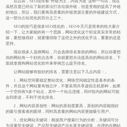
在以前，SEO流传着“外链为王，内容为皇”这样一句话，现在
虽然百度已经出了新的算法打击垃圾外链，但是变相的提高了外链
的地位，所以，我们要将高质量的外链资源主要的外链建设方式，
这一部分占站优化的百分之三十。
SEO的技巧是很多SEO优化的，SEO今天只是简单的给大家介
绍一下，让大家能的有一个思路，网站优化这个职业其实非常的枯
燥，要想做得好，就要懂得除了这些之外的优化手法，重要的还是
坚持。
现在很多人选择网站，只会选择排名靠前的网站，所以你要想
你的网站有一个好的点击率，你就要想办法提高你的网站排名，下
面就拿搜狗网站优化软件来举例怎么提升排名。
让网站能够有较好的排名，需要注意以下几点内容：。
1，网站空间要稳定整站优化：网络空间稳定性是基本的条
件，并且这个网站要有独立IP，不要采用共享虚拟主机那种，如果
一个空间有N多个站点，其中一个站点违规，同IP段内的网站可能
会到牵连，不利于优化排名。
2，网站内容原创性：网站的原创度要高，原创的内容能很好
的吸引搜索者的眼球，同时高质量的网站内容更能吸引用户。
3，优化网站关键词：根据用户搜索行为的分析，关键词可分
为流量型关键词，产品型关键词产品长尾关键词等，合理的在网站